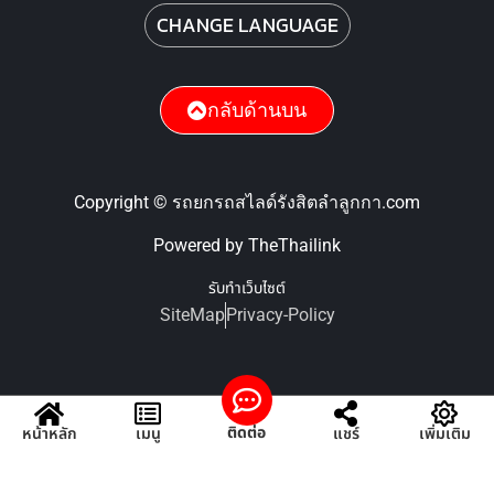
CHANGE LANGUAGE
กลับด้านบน
Copyright © รถยกรถสไลด์รังสิตลําลูกกา.com
Powered by TheThailink
รับทำเว็บไซต์
SiteMap
Privacy-Policy
ติดต่อ
หน้าหลัก
เมนู
แชร์
เพิ่มเติม