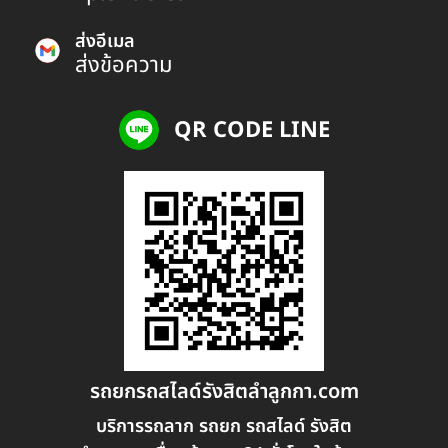
ส่งอีเมล
ส่งข้อความ
QR CODE LINE
รถยกรถสไลด์รังสิตลําลูกกา.com
บริการรถลาก รถยก รถสไลด์ รังสิต