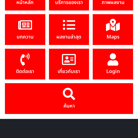
หน้าหลัก
บริการของเรา
ภาพผลงาน
บทความ
ผลงานล่าสุด
Maps
ติดต่อเรา
เกี่ยวกับเรา
Login
ค้นหา