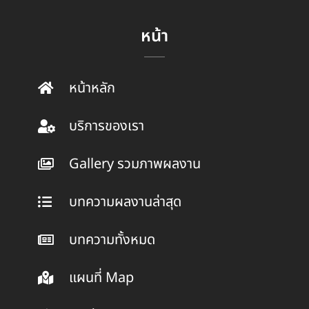
หน้า
หน้าหลัก
บริการของเรา
Gallery รวมภาพผลงาน
บทความผลงานล่าสุด
บทความทั้งหมด
แผนที่ Map