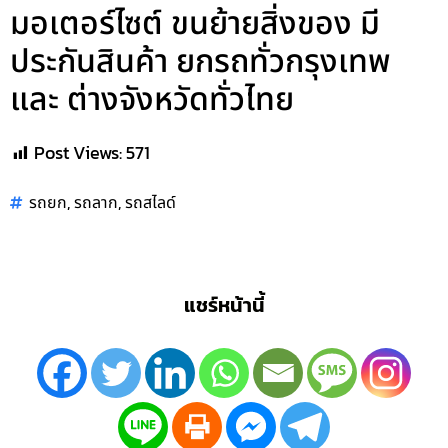
มอเตอร์ไซต์ ขนย้ายสิ่งของ มี
ประกันสินค้า ยกรถทั่วกรุงเทพ
และ ต่างจังหวัดทั่วไทย
Post Views:
571
,
,
รถยก
รถลาก
รถสไลด์
แชร์หน้านี้