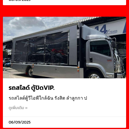
รถสไลด์ ตู้ปิดVIP.
รถสไลด์ตู้วีไอพีใกล้ฉัน รังสิต ลำลูกกา ป
ดูเพิ่มเติม »
06/09/2025