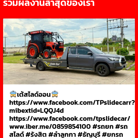
รวมผลงานล่าสุดของเรา
เต้สไลด์ออน
https://www.facebook.com/TPslidecarr?
mibextid=LQQJ4d
https://www.facebook.com/tpslidecar/
www.iber.me/0859854100 #รถยก #รถ
สไลด์ #รังสิต #ลำลูกกา #ธัญบุรี #ยกรถ