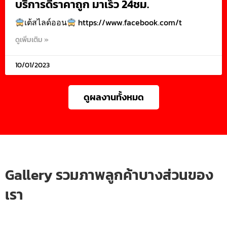
บริการดีราคาถูก มาเร็ว 24ชม.
เต้สไลด์ออน
https://www.facebook.com/t
ดูเพิ่มเติม »
10/01/2023
ดูผลงานทั้งหมด
Gallery รวมภาพลูกค้าบางส่วนของ
เรา