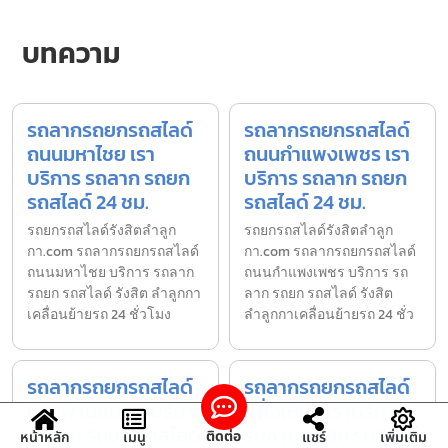
บทความ
รถลากรถยกรถสไลด์
รถลากรถยกรถสไลด์
ถนนมหาไชย เรา
ถนนกำแพงเพชร เรา
บริการ รถลาก รถยก
บริการ รถลาก รถยก
รถสไลด์ 24 ชม.
รถสไลด์ 24 ชม.
รถยกรถสไลด์รังสิตลําลูก
รถยกรถสไลด์รังสิตลําลูก
กา.com รถลากรถยกรถสไลด์
กา.com รถลากรถยกรถสไลด์
ถนนมหาไชย บริการ รถลาก
ถนนกำแพงเพชร บริการ รถ
รถยก รถสไลด์ รังสิต ลำลูกกา
ลาก รถยก รถสไลด์ รังสิต
เคลื่อนย้ายรถ 24 ชั่วโมง
ลำลูกกาเคลื่อนย้ายรถ 24 ชั่ว
รถลากรถยกรถสไลด์
รถลากรถยกรถสไลด์
บ้านพานถม เราบริการ
คู้ฝั่งเหนือ เราบริการ
รถลาก รถยก รถสไลด์
รถลาก รถยก รถสไลด์
ติดต่อ
หน้าหลัก
เมนู
แชร์
เพิ่มเติม