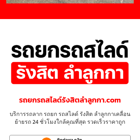
รถยกรถสไลด์รังสิตลําลูกกา.com
บริการรถลาก รถยก รถสไลด์ รังสิต ลำลูกกาเคลื่อน
ย้ายรถ 24 ชั่วโมงใกล้คุณที่สุด รวดเร็วราคาถูก