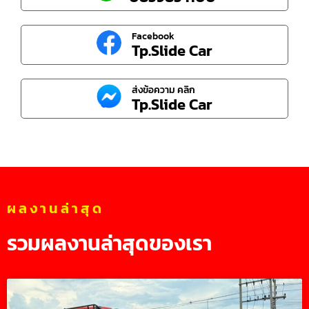
Facebook
Tp.Slide Car
ส่งข้อความ คลิก
Tp.Slide Car
ผลงานล่าสุด
รวมผลงานล่าสุดของเรา