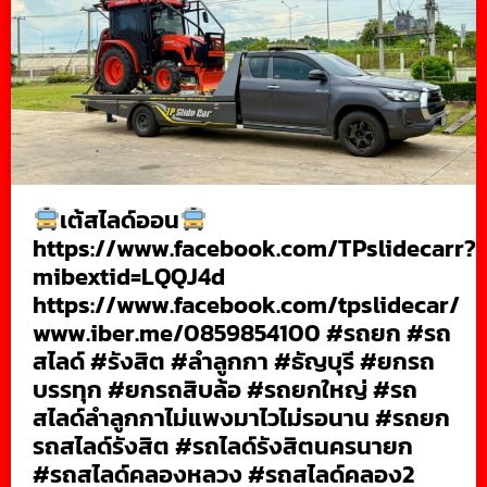
เต้สไลด์ออน
https://www.facebook.com/TPslidecarr?
mibextid=LQQJ4d
https://www.facebook.com/tpslidecar/
www.iber.me/0859854100 #รถยก #รถ
สไลด์ #รังสิต #ลำลูกกา #ธัญบุรี #ยกรถ
บรรทุก #ยกรถสิบล้อ #รถยกใหญ่ #รถ
สไลด์ลำลูกกาไม่แพงมาไวไม่รอนาน #รถยก
รถสไลด์รังสิต #รถไลด์รังสิตนครนายก
#รถสไลด์คลองหลวง #รถสไลด์คลอง2