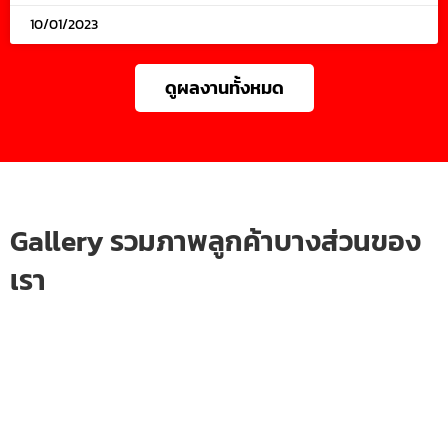
10/01/2023
ดูผลงานทั้งหมด
Gallery รวมภาพลูกค้าบางส่วนของ
เรา