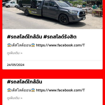
#รถสไลด์ใกล้ฉัน #รถสไลด์รังสิต
เต้สไลด์ออน
https://www.facebook.com/T
ดูเพิ่มเติม »
24/05/2024
#รถสไลด์ใกล้ฉัน
เต้สไลด์ออน
https://www.facebook.com/T
ดูเพิ่มเติม »