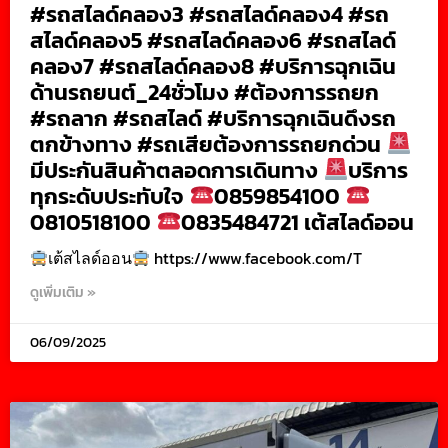
#รถสไลด์คลอง3 #รถสไลด์คลอง4 #รถ
สไลด์คลอง5 #รถสไลด์คลอง6 #รถสไลด์
คลอง7 #รถสไลด์คลอง8 #บริการฉุกเฉิน
ด้านรถยนต์_24ชั่วโมง #ต้องการรถยก
#รถลาก #รถสไลด์ #บริการฉุกเฉินดึงรถ
ตกข้างทาง #รถเสียต้องการรถยกด่วน
มีประกันสินค้าตลอดการเดินทาง
บริการ
ทุกระดับประทับใจ
0859854100
0810518100
0835484721 เต้สไลด์ออน
เต้สไลด์ออน
https://www.facebook.com/T
ดูเพิ่มเติม »
06/09/2025