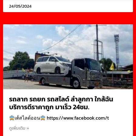
24/05/2024
รถลาก รถยก รถสไลด์ ลำลูกกา ใกล้ฉัน
บริการดีราคาถูก มาเร็ว 24ชม.
เต้สไลด์ออน
https://www.facebook.com/t
ดูเพิ่มเติม »