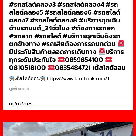
#รถสไลด์คลอง3 #รถสไลด์คลอง4 #รถ
สไลด์คลอง5 #รถสไลด์คลอง6 #รถสไลด์
คลอง7 #รถสไลด์คลอง8 #บริการฉุกเฉิน
ด้านรถยนต์_24ชั่วโมง #ต้องการรถยก
#รถลาก #รถสไลด์ #บริการฉุกเฉินดึงรถ
ตกข้างทาง #รถเสียต้องการรถยกด่วน
มีประกันสินค้าตลอดการเดินทาง
บริการ
ทุกระดับประทับใจ
0859854100
0810518100
0835484721 เต้สไลด์ออน
เต้สไลด์ออน
https://www.facebook.com/T
ดูเพิ่มเติม »
06/09/2025