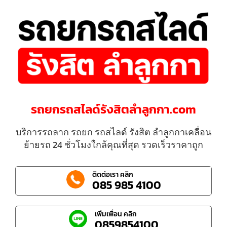
รถยกรถสไลด์รังสิตลําลูกกา.com
บริการรถลาก รถยก รถสไลด์ รังสิต ลำลูกกาเคลื่อน
ย้ายรถ 24 ชั่วโมงใกล้คุณที่สุด รวดเร็วราคาถูก
ติดต่อเรา คลิก
085 985 4100
เพิ่มเพื่อน คลิก
0859854100