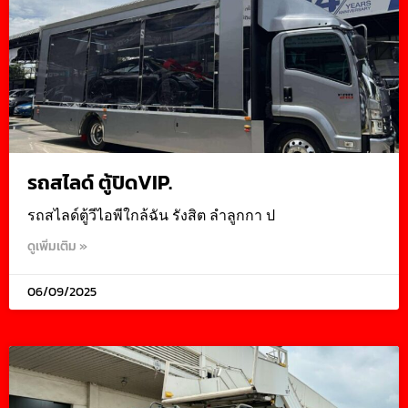
รถสไลด์ ตู้ปิดVIP.
รถสไลด์ตู้วีไอพีใกล้ฉัน รังสิต ลำลูกกา ป
ดูเพิ่มเติม »
06/09/2025