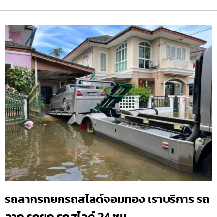
รถลากรถยกรถสไลด์จอมทอง เราบริการ รถ
ลาก รถยก รถสไลด์ 24 ชม.