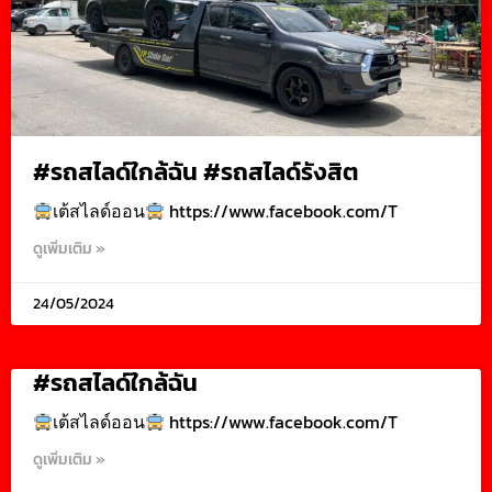
#รถสไลด์ใกล้ฉัน #รถสไลด์รังสิต
เต้สไลด์ออน
https://www.facebook.com/T
ดูเพิ่มเติม »
24/05/2024
#รถสไลด์ใกล้ฉัน
เต้สไลด์ออน
https://www.facebook.com/T
ดูเพิ่มเติม »