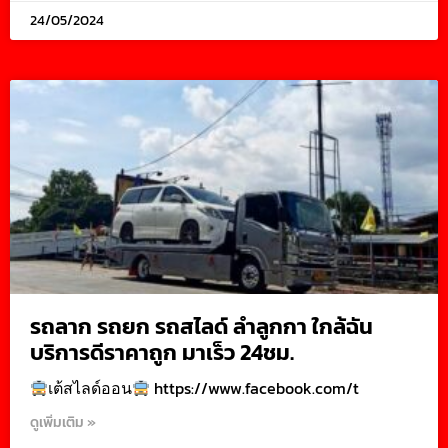
24/05/2024
รถลาก รถยก รถสไลด์ ลำลูกกา ใกล้ฉัน
บริการดีราคาถูก มาเร็ว 24ชม.
เต้สไลด์ออน
https://www.facebook.com/t
ดูเพิ่มเติม »