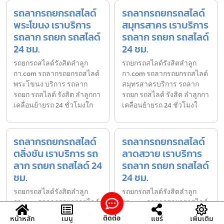
รถลากรถยกรถสไลด์
รถลากรถยกรถสไลด์
พระโขนง เราบริการ
สมุทรสาคร เราบริการ
รถลาก รถยก รถสไลด์
รถลาก รถยก รถสไลด์
24 ชม.
24 ชม.
รถยกรถสไลด์รังสิตลําลูก
รถยกรถสไลด์รังสิตลําลูก
กา.com รถลากรถยกรถสไลด์
กา.com รถลากรถยกรถสไลด์
พระโขนง บริการ รถลาก
สมุทรสาครบริการ รถลาก
รถยก รถสไลด์ รังสิต ลำลูกกา
รถยก รถสไลด์ รังสิต ลำลูกกา
เคลื่อนย้ายรถ 24 ชั่วโมงใก
เคลื่อนย้ายรถ 24 ชั่วโมงใ
รถลากรถยกรถสไลด์
รถลากรถยกรถสไลด์
ตลิ่งชัน เราบริการ รถ
ลาดสวาย เราบริการ
ลาก รถยก รถสไลด์ 24
รถลาก รถยก รถสไลด์
ชม.
24 ชม.
รถยกรถสไลด์รังสิตลําลูก
รถยกรถสไลด์รังสิตลําลูก
กา.com รถลากรถยกรถสไลด์
กา.com รถลากรถยกรถสไลด์
ตลิ่งชัน บริการ รถลาก รถยก
ลาดสวาย บริการ รถลาก
ติดต่อ
หน้าหลัก
เมนู
แชร์
เพิ่มเติม
รถสไลด์ รังสิต ลำลูกกา
รถยก รถสไลด์ รังสิต ลำลูกกา