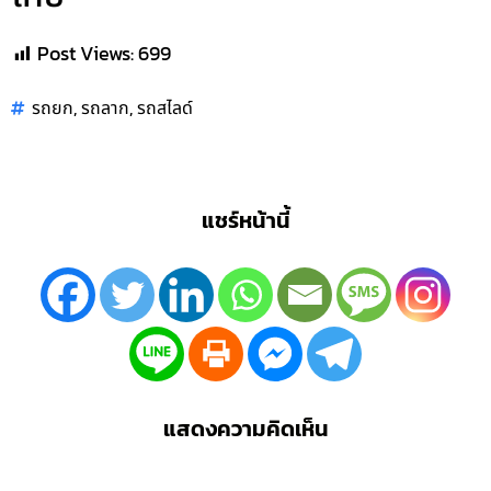
Post Views:
699
,
,
รถยก
รถลาก
รถสไลด์
แชร์หน้านี้
แสดงความคิดเห็น