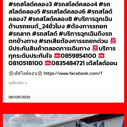
#รถสไลด์คลอง3 #รถสไลด์คลอง4 #รถ
สไลด์คลอง5 #รถสไลด์คลอง6 #รถสไลด์
คลอง7 #รถสไลด์คลอง8 #บริการฉุกเฉิน
ด้านรถยนต์_24ชั่วโมง #ต้องการรถยก
#รถลาก #รถสไลด์ #บริการฉุกเฉินดึงรถ
ตกข้างทาง #รถเสียต้องการรถยกด่วน
มีประกันสินค้าตลอดการเดินทาง
บริการ
ทุกระดับประทับใจ
0859854100
0810518100
0835484721 เต้สไลด์ออน
เต้สไลด์ออน
https://www.facebook.com/T
ดูเพิ่มเติม »
06/09/2025