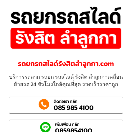
รถยกรถสไลด์รังสิตลําลูกกา.com
บริการรถลาก รถยก รถสไลด์ รังสิต ลำลูกกาเคลื่อน
ย้ายรถ 24 ชั่วโมงใกล้คุณที่สุด รวดเร็วราคาถูก
ติดต่อเรา คลิก
085 985 4100
เพิ่มเพื่อน คลิก
0859854100