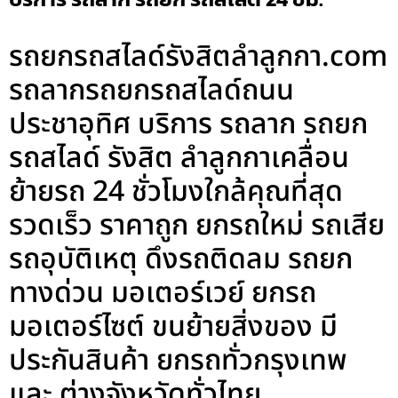
รถยกรถสไลด์รังสิตลําลูกกา.com
รถลากรถยกรถสไลด์ถนน
ประชาอุทิศ บริการ รถลาก รถยก
รถสไลด์ รังสิต ลำลูกกาเคลื่อน
ย้ายรถ 24 ชั่วโมงใกล้คุณที่สุด
รวดเร็ว ราคาถูก ยกรถใหม่ รถเสีย
รถอุบัติเหตุ ดึงรถติดลม รถยก
ทางด่วน มอเตอร์เวย์ ยกรถ
มอเตอร์ไซต์ ขนย้ายสิ่งของ มี
ประกันสินค้า ยกรถทั่วกรุงเทพ
และ ต่างจังหวัดทั่วไทย