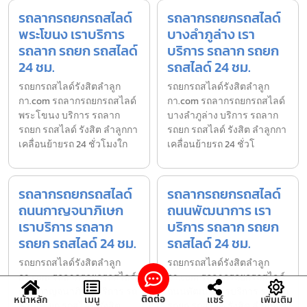
รถลากรถยกรถสไลด์
รถลากรถยกรถสไลด์
พระโขนง เราบริการ
บางลำภูล่าง เรา
รถลาก รถยก รถสไลด์
บริการ รถลาก รถยก
24 ชม.
รถสไลด์ 24 ชม.
รถยกรถสไลด์รังสิตลําลูก
รถยกรถสไลด์รังสิตลําลูก
กา.com รถลากรถยกรถสไลด์
กา.com รถลากรถยกรถสไลด์
พระโขนง บริการ รถลาก
บางลำภูล่าง บริการ รถลาก
รถยก รถสไลด์ รังสิต ลำลูกกา
รถยก รถสไลด์ รังสิต ลำลูกกา
เคลื่อนย้ายรถ 24 ชั่วโมงใก
เคลื่อนย้ายรถ 24 ชั่วโ
รถลากรถยกรถสไลด์
รถลากรถยกรถสไลด์
ถนนกาญจนาภิเษก
ถนนพัฒนาการ เรา
เราบริการ รถลาก
บริการ รถลาก รถยก
รถยก รถสไลด์ 24 ชม.
รถสไลด์ 24 ชม.
รถยกรถสไลด์รังสิตลําลูก
รถยกรถสไลด์รังสิตลําลูก
กา.com รถลากรถยกรถสไลด์
กา.com รถลากรถยกรถสไลด์
ถนนกาญจนาภิเษกบริการ รถ
ถนนพัฒนาการบริการ รถลาก
ติดต่อ
หน้าหลัก
เมนู
แชร์
เพิ่มเติม
ลาก รถยก รถสไลด์ รังสิต
รถยก รถสไลด์ รังสิต ลำลูกกา