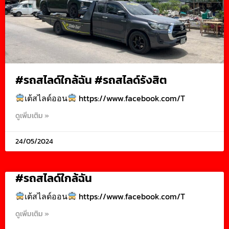
#รถสไลด์ใกล้ฉัน #รถสไลด์รังสิต
เต้สไลด์ออน
https://www.facebook.com/T
ดูเพิ่มเติม »
24/05/2024
#รถสไลด์ใกล้ฉัน
เต้สไลด์ออน
https://www.facebook.com/T
ดูเพิ่มเติม »