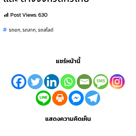
Post Views:
630
,
,
รถยก
รถลาก
รถสไลด์
แชร์หน้านี้
แสดงความคิดเห็น