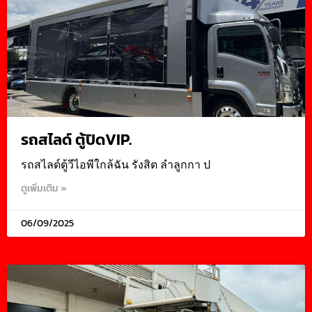
รถสไลด์ ตู้ปิดVIP.
รถสไลด์ตู้วีไอพีใกล้ฉัน รังสิต ลำลูกกา ป
ดูเพิ่มเติม »
06/09/2025