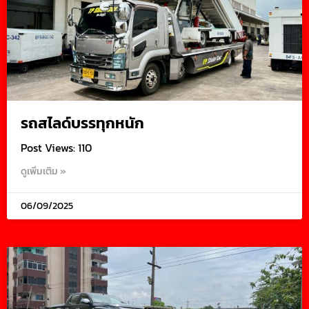
รถสไลด์บรรทุกหนัก
Post Views: 110
ดูเพิ่มเติม »
06/09/2025