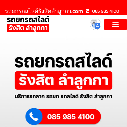
รถยกรถสไลด์รังสิตลําลูกกา.com
085 985 4100