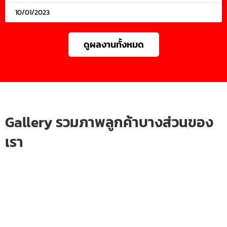
10/01/2023
ดูผลงานทั้งหมด
Gallery รวมภาพลูกค้าบางส่วนของ
เรา