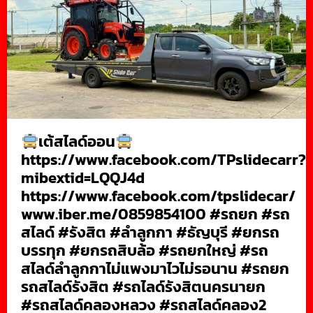
เต้สไลด์ออน
https://www.facebook.com/TPslidecarr?
mibextid=LQQJ4d
https://www.facebook.com/tpslidecar/
www.iber.me/0859854100 #รถยก #รถ
สไลด์ #รังสิต #ลำลูกกา #ธัญบุรี #ยกรถ
บรรทุก #ยกรถสิบล้อ #รถยกใหญ่ #รถ
สไลด์ลำลูกกาไม่แพงมาไวไม่รอนาน #รถยก
รถสไลด์รังสิต #รถไลด์รังสิตนครนายก
#รถสไลด์คลองหลวง #รถสไลด์คลอง2