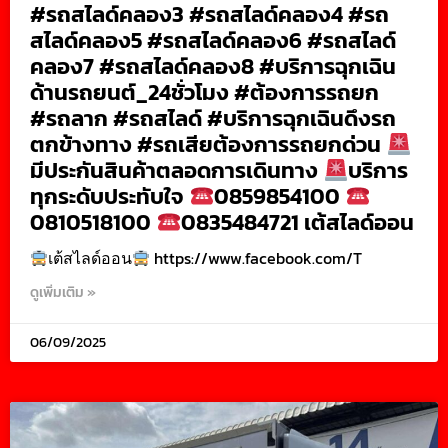
#รถสไลด์คลอง3 #รถสไลด์คลอง4 #รถ
สไลด์คลอง5 #รถสไลด์คลอง6 #รถสไลด์
คลอง7 #รถสไลด์คลอง8 #บริการฉุกเฉิน
ด้านรถยนต์_24ชั่วโมง #ต้องการรถยก
#รถลาก #รถสไลด์ #บริการฉุกเฉินดึงรถ
ตกข้างทาง #รถเสียต้องการรถยกด่วน
มีประกันสินค้าตลอดการเดินทาง
บริการ
ทุกระดับประทับใจ
0859854100
0810518100
0835484721 เต้สไลด์ออน
เต้สไลด์ออน
https://www.facebook.com/T
ดูเพิ่มเติม »
06/09/2025