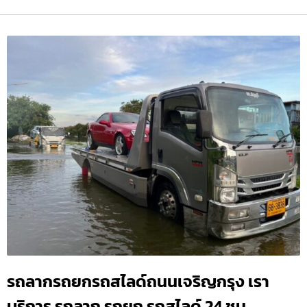
รถลากรถยกรถสไลด์ถนนเจริญกรุง เรา
บริการ รถลาก รถยก รถสไลด์ 24 ชม.