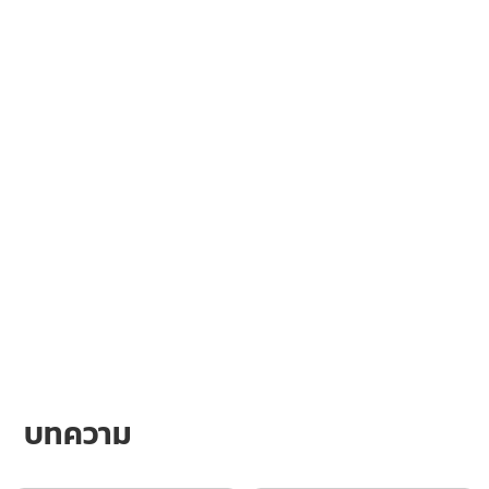
บทความ