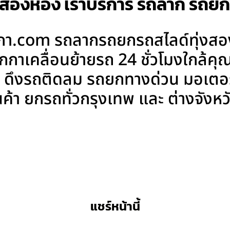
สองห้อง เราบริการ รถลาก รถยก 
กกา.com รถลากรถยกรถสไลด์ทุ่งสอ
กกาเคลื่อนย้ายรถ 24 ชั่วโมงใกล้คุณ
หตุ ดึงรถติดลม รถยกทางด่วน มอเตอ
นค้า ยกรถทั่วกรุงเทพ และ ต่างจังหว
แชร์หน้านี้