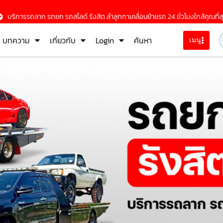
บริการรถลาก รถยก รถสไลด์ รังสิต ลำลูกกาเคลื่อนย้ายรถ 24 ชั่วโมงใกล้คุณที่ส
บทความ
เกี่ยวกับ
Login
ค้นหา
เมนู