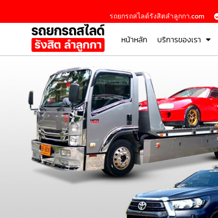
รถยกรถสไลด์รังสิตลําลูกกา.com
หน้าหลัก
บริการของเรา