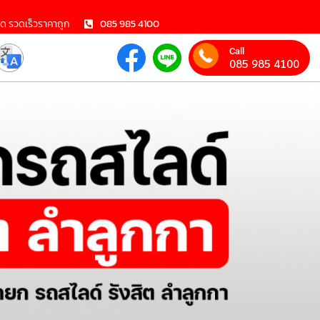
ุด รวดเร็วราคาถูก
085 985 4100
Call
085 985 4100