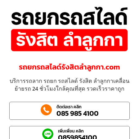
รถยกรถสไลด์รังสิตลําลูกกา.com
บริการรถลาก รถยก รถสไลด์ รังสิต ลำลูกกาเคลื่อน
ย้ายรถ 24 ชั่วโมงใกล้คุณที่สุด รวดเร็วราคาถูก
ติดต่อเรา คลิก
085 985 4100
เพิ่มเพื่อน คลิก
0859854100