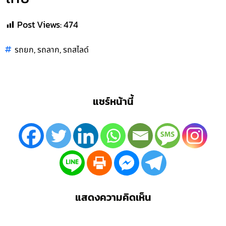
Post Views:
474
,
,
รถยก
รถลาก
รถสไลด์
แชร์หน้านี้
แสดงความคิดเห็น