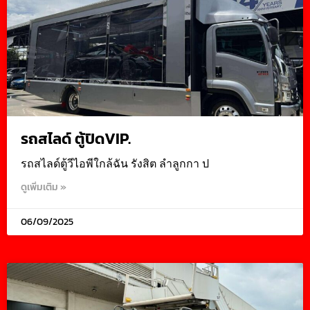
รถสไลด์ ตู้ปิดVIP.
รถสไลด์ตู้วีไอพีใกล้ฉัน รังสิต ลำลูกกา ป
ดูเพิ่มเติม »
06/09/2025