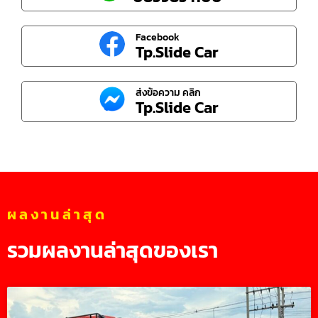
Facebook
Tp.Slide Car
ส่งข้อความ คลิก
Tp.Slide Car
ผลงานล่าสุด
รวมผลงานล่าสุดของเรา