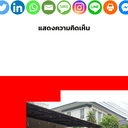
แสดงความคิดเห็น