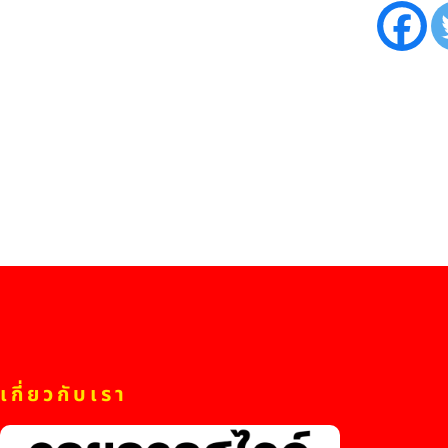
เกี่ยวกับเรา