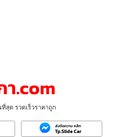
กกา.com
ที่สุด รวดเร็วราคาถูก
ส่งข้อความ คลิก
Tp.Slide Car