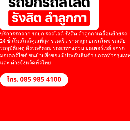
บริการรถลาก รถยก รถสไลด์ รังสิต ลำลูกกาเคลื่อนย้ายรถ
24 ชั่วโมงใกล้คุณที่สุด รวดเร็ว ราคาถูก ยกรถใหม่ รถเสีย
รถอุบัติเหตุ ดึงรถติดลม รถยกทางด่วน มอเตอร์เวย์ ยกรถ
มอเตอร์ไซต์ ขนย้ายสิ่งของ มีประกันสินค้า ยกรถทั่วกรุงเท
และ ต่างจังหวัดทั่วไทย
โทร. 085 985 4100