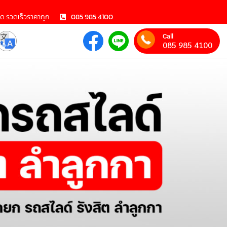
ุด รวดเร็วราคาถูก
085 985 4100
Call
085 985 4100