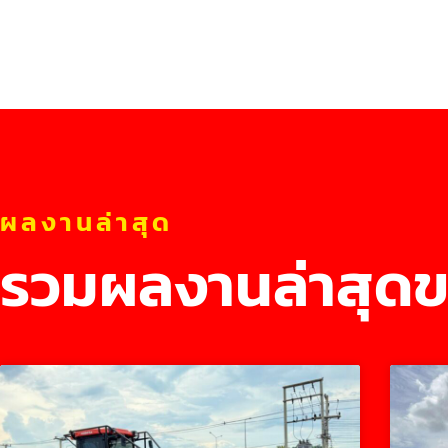
ผลงานล่าสุด
รวมผลงานล่าสุดข