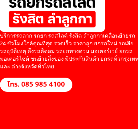
บริการรถลาก รถยก รถสไลด์ รังสิต ลำลูกกาเคลื่อนย้ายรถ
24 ชั่วโมงใกล้คุณที่สุด รวดเร็ว ราคาถูก ยกรถใหม่ รถเสีย
รถอุบัติเหตุ ดึงรถติดลม รถยกทางด่วน มอเตอร์เวย์ ยกรถ
มอเตอร์ไซต์ ขนย้ายสิ่งของ มีประกันสินค้า ยกรถทั่วกรุงเท
และ ต่างจังหวัดทั่วไทย
โทร. 085 985 4100