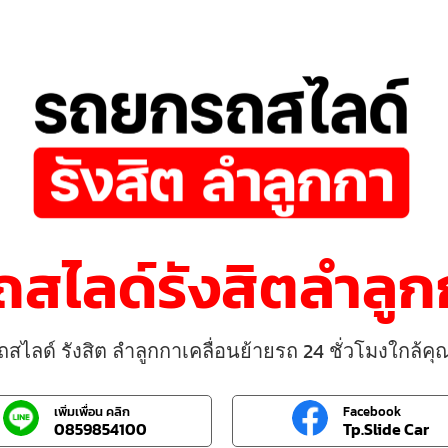
สไลด์รังสิตลําลู
ไลด์ รังสิต ลำลูกกาเคลื่อนย้ายรถ 24 ชั่วโมงใกล้คุณ
เพิ่มเพื่อน คลิก
Facebook
0859854100
Tp.Slide Car