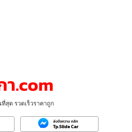
กกา.com
ที่สุด รวดเร็วราคาถูก
ส่งข้อความ คลิก
Tp.Slide Car