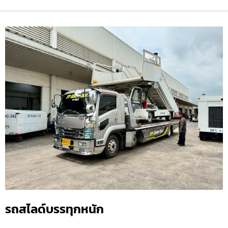
รถสไลด์บรรทุกหนัก