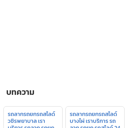
บทความ
รถลากรถยกรถสไลด์
รถลากรถยกรถสไลด์
วชิรพยาบาล เรา
บางไผ่ เราบริการ รถ
บริการ รถลาก รถยก
ลาก รถยก รถสไลด์ 24