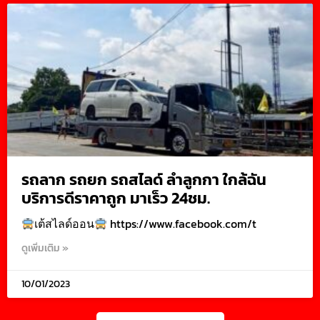
รถลาก รถยก รถสไลด์ ลำลูกกา ใกล้ฉัน
บริการดีราคาถูก มาเร็ว 24ชม.
เต้สไลด์ออน
https://www.facebook.com/t
ดูเพิ่มเติม »
10/01/2023