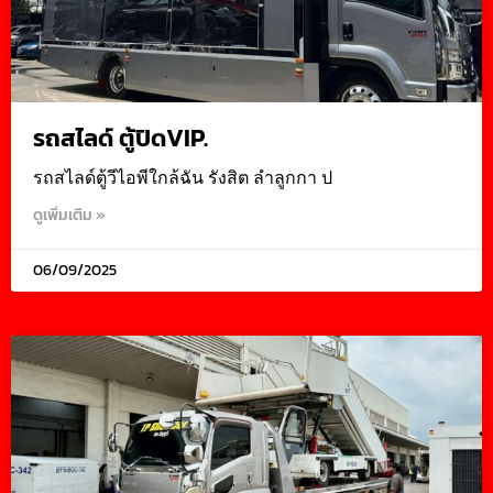
รถสไลด์ ตู้ปิดVIP.
รถสไลด์ตู้วีไอพีใกล้ฉัน รังสิต ลำลูกกา ป
ดูเพิ่มเติม »
06/09/2025