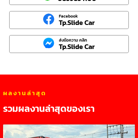
Facebook
Tp.Slide Car
ส่งข้อความ คลิก
Tp.Slide Car
ผลงานล่าสุด
รวมผลงานล่าสุดของเรา