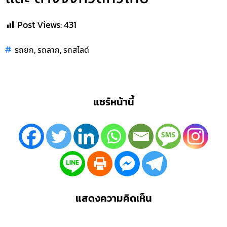
Post Views:
431
,
,
รถยก
รถลาก
รถสไลด์
แชร์หน้านี้
แสดงความคิดเห็น