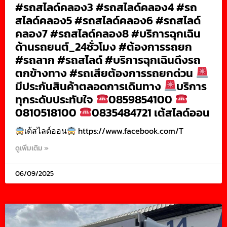
#รถสไลด์คลอง3 #รถสไลด์คลอง4 #รถ
สไลด์คลอง5 #รถสไลด์คลอง6 #รถสไลด์
คลอง7 #รถสไลด์คลอง8 #บริการฉุกเฉิน
ด้านรถยนต์_24ชั่วโมง #ต้องการรถยก
#รถลาก #รถสไลด์ #บริการฉุกเฉินดึงรถ
ตกข้างทาง #รถเสียต้องการรถยกด่วน
มีประกันสินค้าตลอดการเดินทาง
บริการ
ทุกระดับประทับใจ
0859854100
0810518100
0835484721 เต้สไลด์ออน
เต้สไลด์ออน
https://www.facebook.com/T
ดูเพิ่มเติม »
06/09/2025