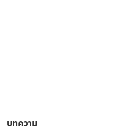
บทความ