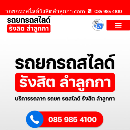
รถยกรถสไลด์รังสิตลําลูกกา.com
085 985 4100