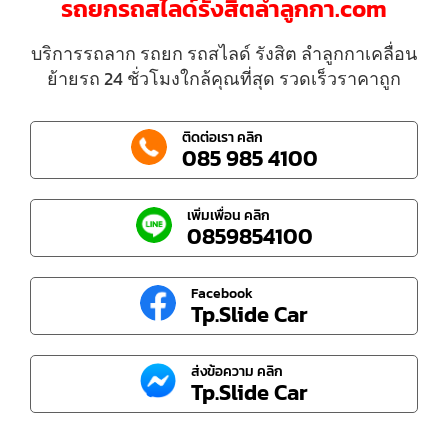
รถยกรถสไลด์รังสิตลําลูกกา.com
บริการรถลาก รถยก รถสไลด์ รังสิต ลำลูกกาเคลื่อน
ย้ายรถ 24 ชั่วโมงใกล้คุณที่สุด รวดเร็วราคาถูก
ติดต่อเรา คลิก
085 985 4100
เพิ่มเพื่อน คลิก
0859854100
Facebook
Tp.Slide Car
ส่งข้อความ คลิก
Tp.Slide Car