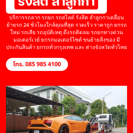
บริการรถลาก รถยก รถสไลด์ รังสิต ลำลูกกาเคลื่อน
ย้ายรถ 24 ชั่วโมงใกล้คุณที่สุด รวดเร็ว ราคาถูก ยกรถ
ใหม่ รถเสีย รถอุบัติเหตุ ดึงรถติดลม รถยกทางด่วน
มอเตอร์เวย์ ยกรถมอเตอร์ไซต์ ขนย้ายสิ่งของ มี
ประกันสินค้า ยกรถทั่วกรุงเทพ และ ต่างจังหวัดทั่วไทย
โทร. 085 985 4100