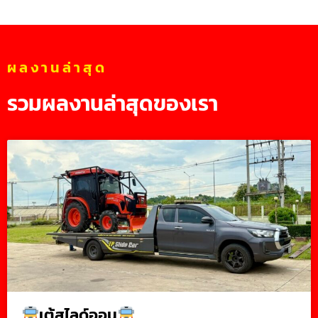
ผลงานล่าสุด
รวมผลงานล่าสุดของเรา
เต้สไลด์ออน