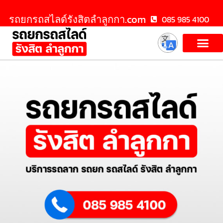
รถยกรถสไลด์รังสิตลําลูกกา.com
085 985 4100