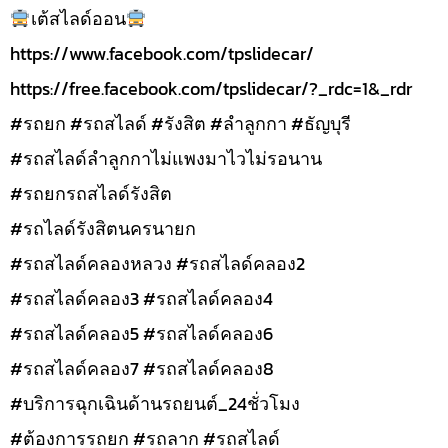
เต้สไลด์ออน
https://www.facebook.com/tpslidecar/
https://free.facebook.com/tpslidecar/?_rdc=1&_rdr
#รถยก #รถสไลด์ #รังสิต #ลำลูกกา #ธัญบุรี
#รถสไลด์ลำลูกกาไม่แพงมาไวไม่รอนาน
#รถยกรถสไลด์รังสิต
#รถไลด์รังสิตนครนายก
#รถสไลด์คลองหลวง #รถสไลด์คลอง2
#รถสไลด์คลอง3 #รถสไลด์คลอง4
#รถสไลด์คลอง5 #รถสไลด์คลอง6
#รถสไลด์คลอง7 #รถสไลด์คลอง8
#บริการฉุกเฉินด้านรถยนต์_24ชั่วโมง
#ต้องการรถยก #รถลาก #รถสไลด์