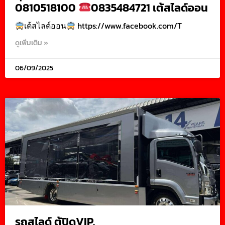
0810518100
0835484721 เต้สไลด์ออน
เต้สไลด์ออน
https://www.facebook.com/T
ดูเพิ่มเติม »
06/09/2025
รถสไลด์ ตู้ปิดVIP.