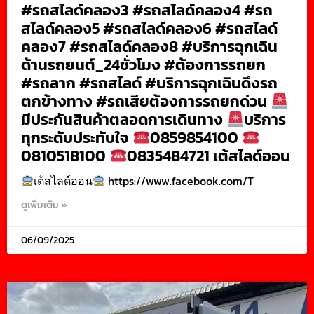
#รถสไลด์คลอง3 #รถสไลด์คลอง4 #รถ
สไลด์คลอง5 #รถสไลด์คลอง6 #รถสไลด์
คลอง7 #รถสไลด์คลอง8 #บริการฉุกเฉิน
ด้านรถยนต์_24ชั่วโมง #ต้องการรถยก
#รถลาก #รถสไลด์ #บริการฉุกเฉินดึงรถ
ตกข้างทาง #รถเสียต้องการรถยกด่วน
มีประกันสินค้าตลอดการเดินทาง
บริการ
ทุกระดับประทับใจ
0859854100
0810518100
0835484721 เต้สไลด์ออน
เต้สไลด์ออน
https://www.facebook.com/T
ดูเพิ่มเติม »
06/09/2025