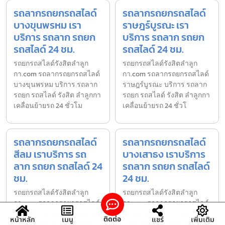
รถลากรถยกรถสไลด์
รถลากรถยกรถสไลด์
บางขุนพรหม เรา
ราษฎร์บูรณะ เรา
บริการ รถลาก รถยก
บริการ รถลาก รถยก
รถสไลด์ 24 ชม.
รถสไลด์ 24 ชม.
รถยกรถสไลด์รังสิตลําลูก
รถยกรถสไลด์รังสิตลําลูก
กา.com รถลากรถยกรถสไลด์
กา.com รถลากรถยกรถสไลด์
บางขุนพรหม บริการ รถลาก
ราษฎร์บูรณะ บริการ รถลาก
รถยก รถสไลด์ รังสิต ลำลูกกา
รถยก รถสไลด์ รังสิต ลำลูกกา
เคลื่อนย้ายรถ 24 ชั่วโม
เคลื่อนย้ายรถ 24 ชั่วโ
รถลากรถยกรถสไลด์
รถลากรถยกรถสไลด์
สีลม เราบริการ รถ
บางเสาธง เราบริการ
ลาก รถยก รถสไลด์ 24
รถลาก รถยก รถสไลด์
ชม.
24 ชม.
รถยกรถสไลด์รังสิตลําลูก
รถยกรถสไลด์รังสิตลําลูก
กา.com รถลากรถยกรถสไลด์
กา.com รถลากรถยกรถสไลด์
สีลม บริการ รถลาก รถยก รถ
บางเสาธง บริการ รถลาก
ติดต่อ
หน้าหลัก
เมนู
แชร์
เพิ่มเติม
สไลด์ รังสิต ลำลูกกาเคลื่อน
รถยก รถสไลด์ รังสิต ลำลูกกา