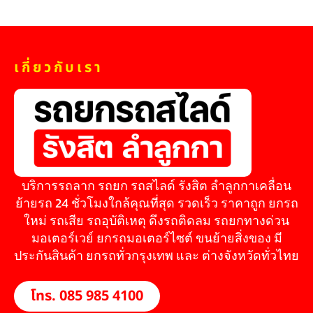
เกี่ยวกับเรา
บริการรถลาก รถยก รถสไลด์ รังสิต ลำลูกกาเคลื่อน
ย้ายรถ 24 ชั่วโมงใกล้คุณที่สุด รวดเร็ว ราคาถูก ยกรถ
ใหม่ รถเสีย รถอุบัติเหตุ ดึงรถติดลม รถยกทางด่วน
มอเตอร์เวย์ ยกรถมอเตอร์ไซต์ ขนย้ายสิ่งของ มี
ประกันสินค้า ยกรถทั่วกรุงเทพ และ ต่างจังหวัดทั่วไทย
โทร. 085 985 4100