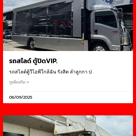
รถสไลด์ ตู้ปิดVIP.
รถสไลด์ตู้วีไอพีใกล้ฉัน รังสิต ลำลูกกา ป
ดูเพิ่มเติม »
06/09/2025