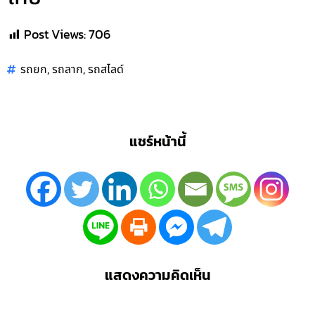
Post Views:
706
,
,
รถยก
รถลาก
รถสไลด์
แชร์หน้านี้
แสดงความคิดเห็น