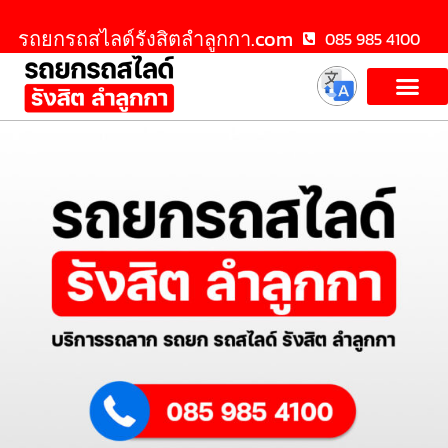
รถยกรถสไลด์รังสิตลําลูกกา.com
085 985 4100