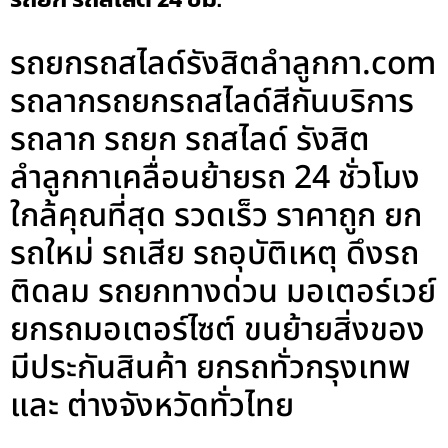
รถยกรถสไลด์รังสิตลําลูกกา.com
รถลากรถยกรถสไลด์สีกันบริการ
รถลาก รถยก รถสไลด์ รังสิต
ลำลูกกาเคลื่อนย้ายรถ 24 ชั่วโมง
ใกล้คุณที่สุด รวดเร็ว ราคาถูก ยก
รถใหม่ รถเสีย รถอุบัติเหตุ ดึงรถ
ติดลม รถยกทางด่วน มอเตอร์เวย์
ยกรถมอเตอร์ไซต์ ขนย้ายสิ่งของ
มีประกันสินค้า ยกรถทั่วกรุงเทพ
และ ต่างจังหวัดทั่วไทย