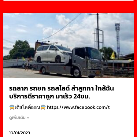
รถลาก รถยก รถสไลด์ ลำลูกกา ใกล้ฉัน
บริการดีราคาถูก มาเร็ว 24ชม.
เต้สไลด์ออน
https://www.facebook.com/t
ดูเพิ่มเติม »
10/01/2023