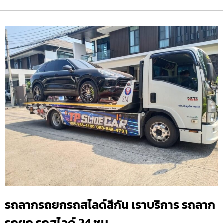
รถลากรถยกรถสไลด์สีกัน เราบริการ รถลาก
รถยก รถสไลด์ 24 ชม.