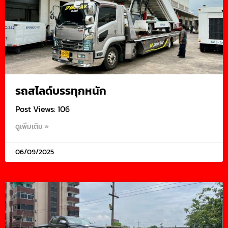
รถสไลด์บรรทุกหนัก
Post Views: 106
ดูเพิ่มเติม »
06/09/2025