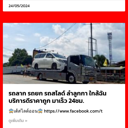
24/05/2024
รถลาก รถยก รถสไลด์ ลำลูกกา ใกล้ฉัน
บริการดีราคาถูก มาเร็ว 24ชม.
เต้สไลด์ออน
https://www.facebook.com/t
ดูเพิ่มเติม »