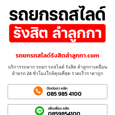
รถยกรถสไลด์รังสิตลําลูกกา.com
บริการรถลาก รถยก รถสไลด์ รังสิต ลำลูกกาเคลื่อน
ย้ายรถ 24 ชั่วโมงใกล้คุณที่สุด รวดเร็วราคาถูก
ติดต่อเรา คลิก
085 985 4100
เพิ่มเพื่อน คลิก
0859854100