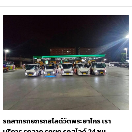
รถลากรถยกรถสไลด์วัดพระยาไกร เรา
บริการ รถลาก รถยก รถสไลด์ 24 ชม.